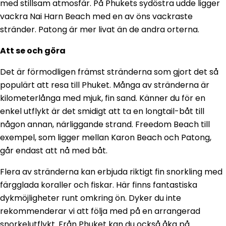
med stillsam atmosfär. På Phukets sydöstra udde ligger
vackra Nai Harn Beach med en av öns vackraste
stränder. Patong är mer livat än de andra orterna.
Att se och göra
Det är förmodligen främst stränderna som gjort det så
populärt att resa till Phuket. Många av stränderna är
kilometerlånga med mjuk, fin sand. Känner du för en
enkel utflykt är det smidigt att ta en longtail-båt till
någon annan, närliggande strand. Freedom Beach till
exempel, som ligger mellan Karon Beach och Patong,
går endast att nå med båt.
Flera av stränderna kan erbjuda riktigt fin snorkling med
färgglada koraller och fiskar. Här finns fantastiska
dykmöjligheter runt omkring ön. Dyker du inte
rekommenderar vi att följa med på en arrangerad
snorkelutflykt. Från Phuket kan du också åka på