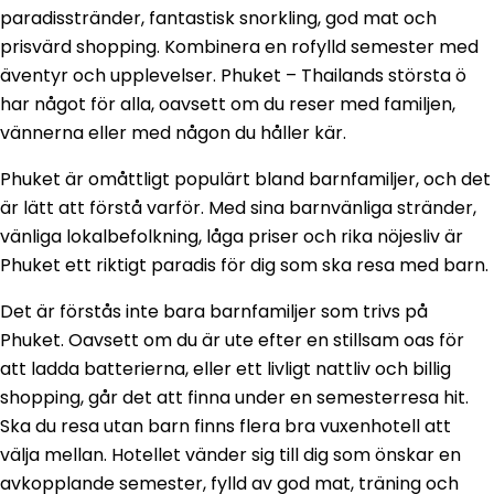
paradisstränder, fantastisk snorkling, god mat och
prisvärd shopping. Kombinera en rofylld semester med
äventyr och upplevelser. Phuket – Thailands största ö
har något för alla, oavsett om du reser med familjen,
vännerna eller med någon du håller kär.
Phuket är omåttligt populärt bland barnfamiljer, och det
är lätt att förstå varför. Med sina barnvänliga stränder,
vänliga lokalbefolkning, låga priser och rika nöjesliv är
Phuket ett riktigt paradis för dig som ska resa med barn.
Det är förstås inte bara barnfamiljer som trivs på
Phuket. Oavsett om du är ute efter en stillsam oas för
att ladda batterierna, eller ett livligt nattliv och billig
shopping, går det att finna under en semesterresa hit.
Ska du resa utan barn finns flera bra vuxenhotell att
välja mellan. Hotellet vänder sig till dig som önskar en
avkopplande semester, fylld av god mat, träning och