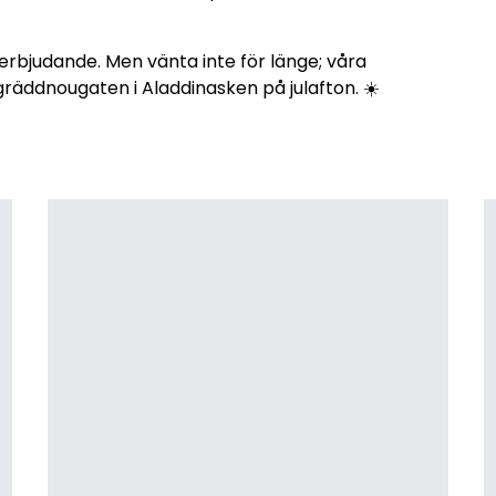
erbjudande. Men vänta inte för länge; våra
gräddnougaten i Aladdinasken på julafton. ☀️