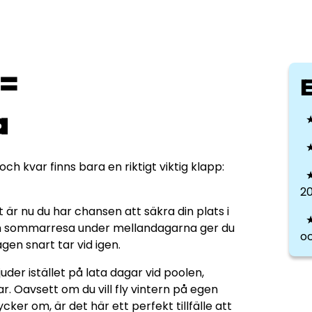
 =
a
★
h kvar finns bara en riktigt viktig klapp:
★
2
är nu du har chansen att säkra din plats i
★
 din sommarresa under mellandagarna ger du
oc
agen snart tar vid igen.
uder istället på lata dagar vid poolen,
 Oavsett om du vill fly vintern på egen
er om, är det här ett perfekt tillfälle att