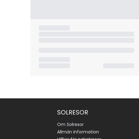
SOLRESOR
Om Solresor
Allmän information