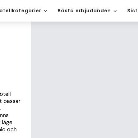
otellkategorier
Bästa erbjudanden
Sis
tell 
t passar 
 
nns 
läge 
io och 