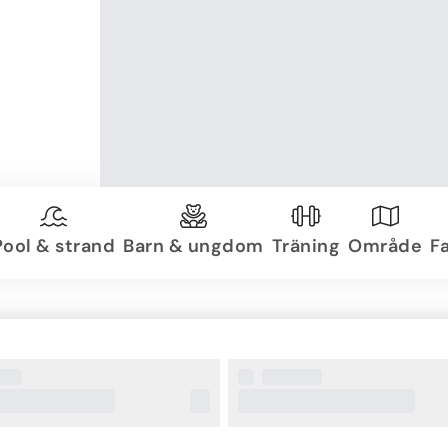
Pool & strand
Barn & ungdom
Träning
Område
Fa