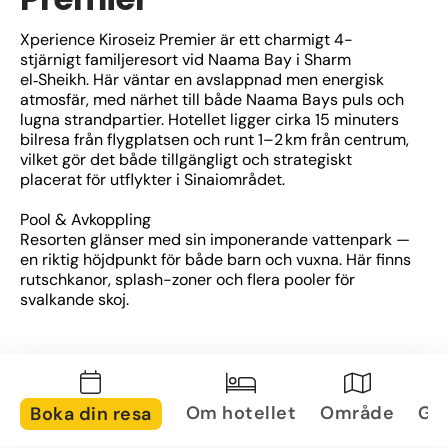
Xperience Kiroseiz Premier är ett charmigt 4-
stjärnigt familjeresort vid Naama Bay i Sharm 
el‑Sheikh. Här väntar en avslappnad men energisk 
atmosfär, med närhet till både Naama Bays puls och 
lugna strandpartier. Hotellet ligger cirka 15 minuters 
bilresa från flygplatsen och runt 1–2 km från centrum, 
vilket gör det både tillgängligt och strategiskt 
placerat för utflykter i Sinaiområdet.
Pool & Avkoppling
Resorten glänser med sin imponerande vattenpark — 
en riktig höjdpunkt för både barn och vuxna. Här finns 
rutschkanor, splash-zoner och flera pooler för 
svalkande skoj.
Rum & Faciliteter
Rummen är luftkonditionerade och utrustade med 
balkong — många med utsikt mot pool eller trädgård 
— samt bekvämligheter som minibars, modern teknik 
Om hotellet
Område
Gal
Boka din resa
och gratis Wi-fi. Hotellet erbjuder även praktiska 
tjänster som tvättservice, gym, fri parkering och 