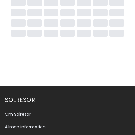
som gäller inom området.
Om du planerar att stanna längre än 15 dagar eller 
resa utanför Sinai (till exempel till Kairo, Hurghada 
eller Luxor) behöver du ett egyptiskt visum.
Visumet är giltigt i hela landet i 30 dagar och kan 
enkelt ordnas. Om du behöver köpa visum så kan du 
enkelt göra det direkt på flygplatsen i Egypten (t.ex. 
Sharm el Sheikh, Hurghada, Kairo).
Pris: Cirka 25 USD per person, betalas kontant 
(vanligtvis i USD eller euro).
SOLRESOR
Om Solresor
Allmän information