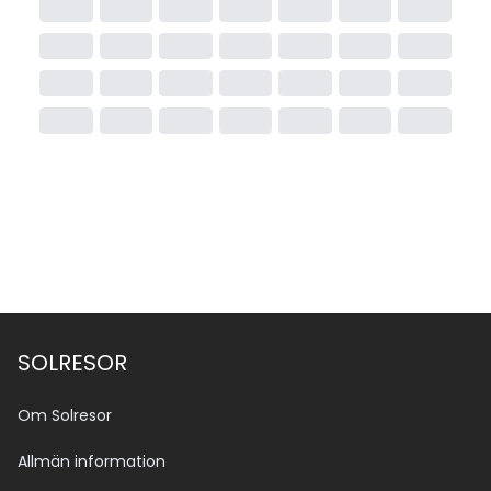
SOLRESOR
Om Solresor
Allmän information