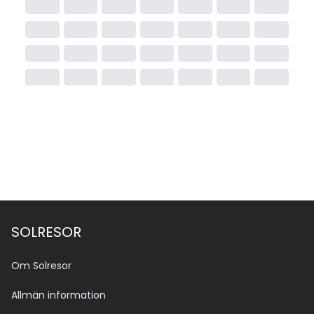
SOLRESOR
Om Solresor
Allmän information