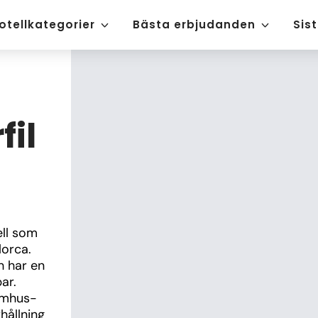
otellkategorier
Bästa erbjudanden
Sis
fil
ll som 
orca. 
 har en 
r. 
omhus- 
ållning 