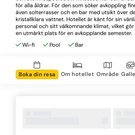
för alla åldrar. För den som söker avkoppling fin
även solterrasser och en bar med utsikt över de
kristallklara vattnet. Hotellet är känt för sin vänli
personal och sitt välkomnande klimat, vilket gör de
en utmärkt plats för en avkopplande semester.
Wi-fi
Pool
Bar
Om området
Sa Coma är en charmig och rofylld kustort belä
Mallorcas östkust. Området är perfekt för dem 
söker en lugn semester med närhet till natur och
Om hotellet
Område
Galle
Boka din resa
stränder. Hotellet ligger endast en kort promena
Sa Comas populära sandstrand, där gäster kan n
sol och bad. I närheten finns också ett flertal 
restauranger, kaféer och butiker, vilket gör områ
bekvämt och lättillgängligt. För den som vill utfo
omgivningen finns det möjligheter till vattensport
cykling och vandring, och man kan även besöka 
närliggande naturreservatet Punta de n'Amer.