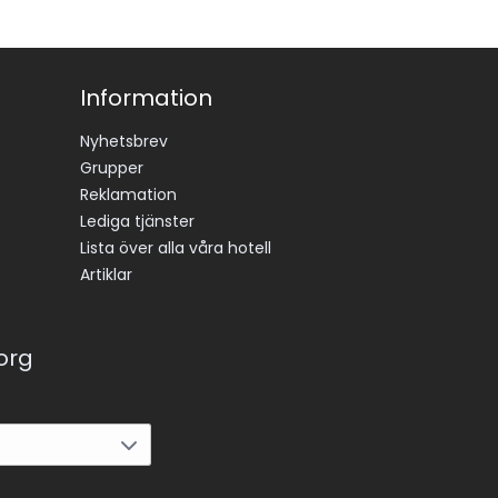
utom 
ing på 
 hand.
Information
nte 
Nyhetsbrev
å 
Grupper
Reklamation
Lediga tjänster
Lista över alla våra hotell
Artiklar
korg