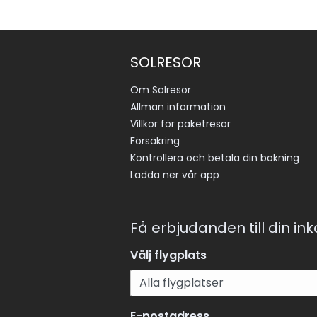
rekommendationer om lokala sevärdheter. Dess
finns det parkeringsmöjligheter och en biluthyrn
hotellet för gäster som vill utforska ön på egen
SOLRESOR
En särskild turistskatt tas ut vid ankomst, vilket i
Om Solresor
ingår i resans pris. Skatten beräknas beroende p
Allmän information
vistelsens längd och hotellkategori
Villkor för paketresor
Försäkring
Kontrollera och betala din bokning
Ladda ner vår app
Få erbjudanden till din in
Välj flygplats
E-postadress