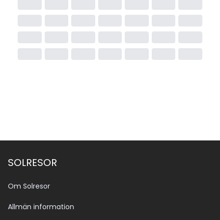
SOLRESOR
Om Solresor
Allmän information