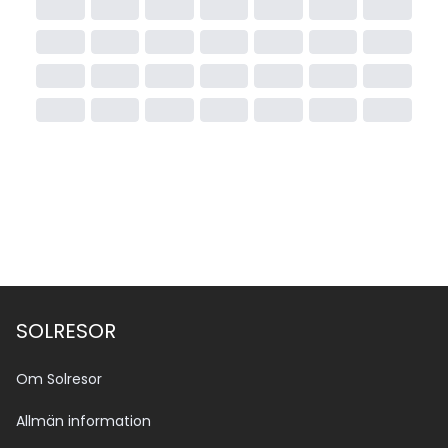
SOLRESOR
Om Solresor
Allmän information