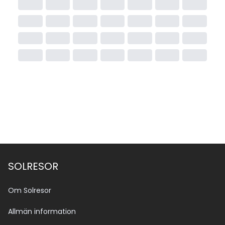
SOLRESOR
Om Solresor
Allmän information