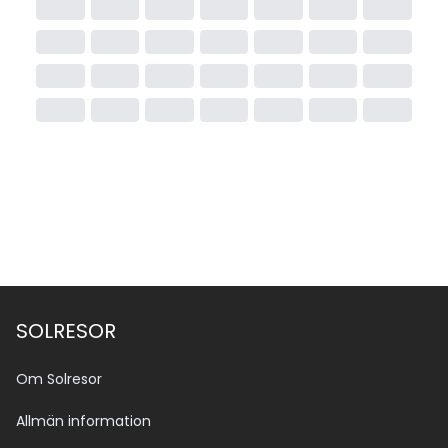
SOLRESOR
Om Solresor
Allmän information