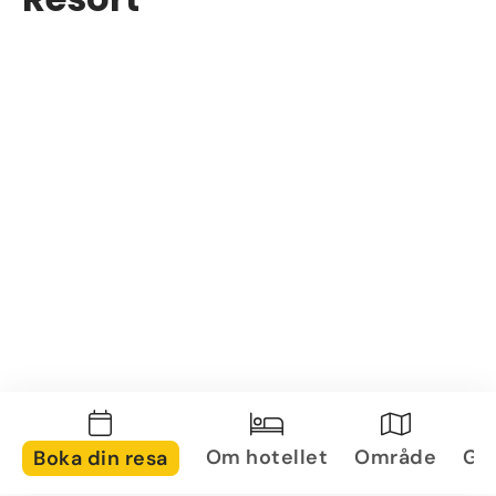
Om hotellet
Område
Gal
Boka din resa