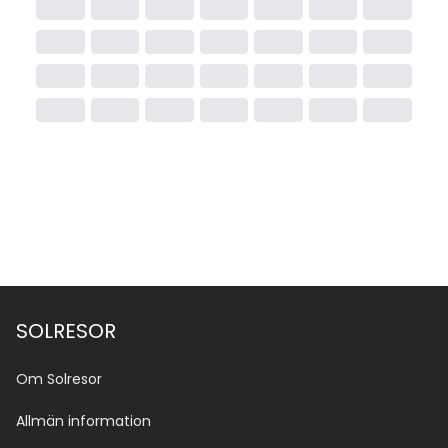
SOLRESOR
Om Solresor
Allmän information