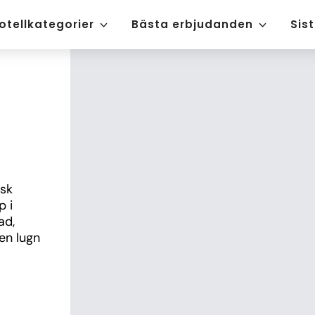
otellkategorier
Bästa erbjudanden
Sis
sk 
 i 
d, 
n lugn 