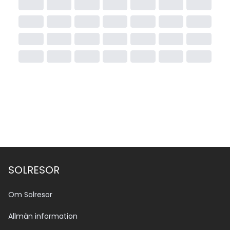
SOLRESOR
Om Solresor
Allmän information