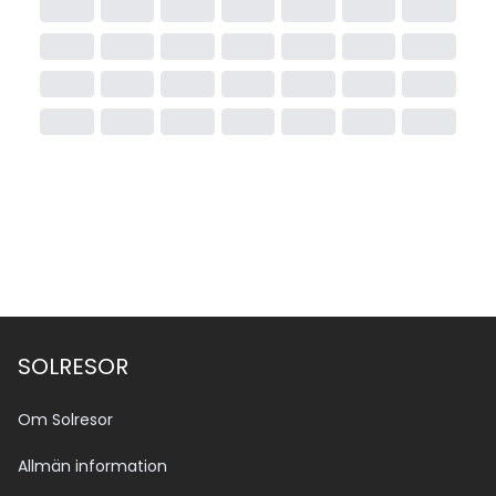
SOLRESOR
Om Solresor
Allmän information