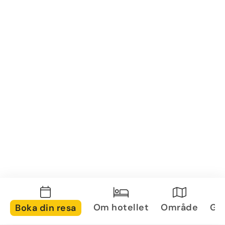
Om hotellet
Område
Gal
Boka din resa