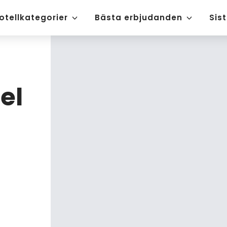
otellkategorier
Bästa erbjudanden
Sis
el