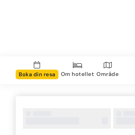
Om hotellet
Område
Boka din resa