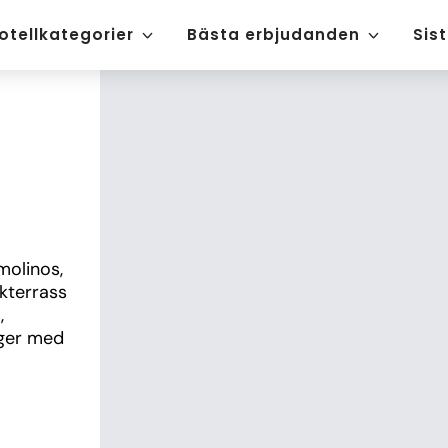
otellkategorier
Bästa erbjudanden
Sis
olinos, 
kterrass 
 
ger med 