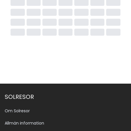
SOLRESOR
Om Solresor
Allmän information