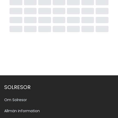
SOLRESOR
Om Solresor
Allmän information