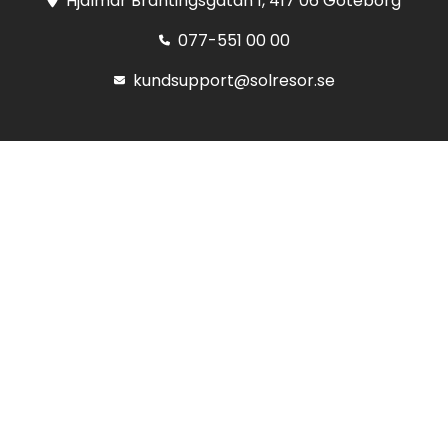
Hjalmar Brantingsgatan 1, 417 06 Göteborg
077-551 00 00
kundsupport@solresor.se