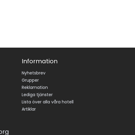
elser. 
et i 
direkt 
ler 
ån 
Information
ar 
en mer 
Nyhetsbrev
 att 
Grupper
Reklamation
Lediga tjänster
Lista över alla våra hotell
t 
Artiklar
äge med 
du får 
nhet.
korg