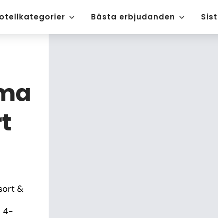
otellkategorier
Bästa erbjudanden
Sis
lma
t
ort & 
a 4-