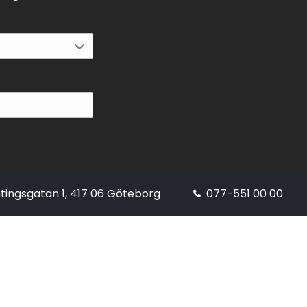
rgare. 
rande i 
 
 smidigt 
sset 
esan.
tingsgatan 1, 417 06 Göteborg
077-551 00 00