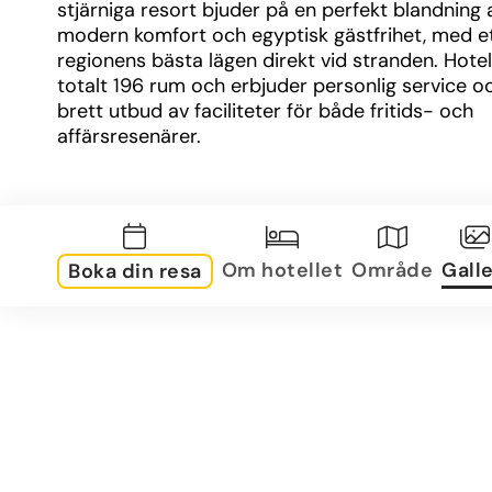
stjärniga resort bjuder på en perfekt blandning a
modern komfort och egyptisk gästfrihet, med et
regionens bästa lägen direkt vid stranden. Hotell
totalt 196 rum och erbjuder personlig service oc
brett utbud av faciliteter för både fritids- och 
affärsresenärer.
Om rummen
De flesta rum har direkt eller panoramautsikt öv
turkosa havet, och många erbjuder direkt tillgång 
vattnet – en lyx som gör vistelsen extra minnesv
Om hotellet
Område
Galle
Boka din resa
Rummen är inredda i ljusa, avslappnande toner 
moderna bekvämligheter som luftkonditionering,
satellit-TV, minibar och privata balkonger eller t
Om området
Hotellet ligger endast 10 kilometer från Hurghad
International Airport (ca 15 minuter med taxi) oc
endast 3 kilometer från Hurghadas centrum. Den
strategiska placeringen gör det enkelt att kombi