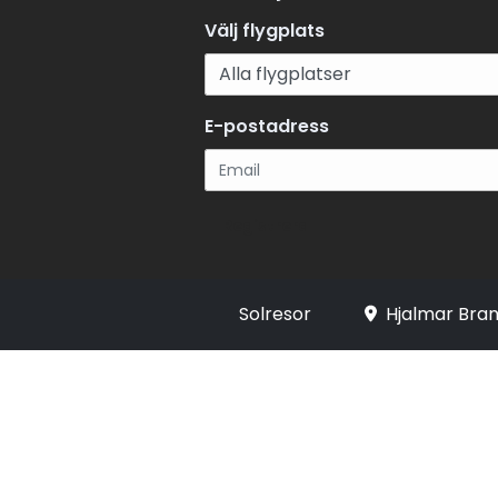
Välj flygplats
Turistvisum till Egypten krävs för svenska medbo
Visumet kostar 25 USD per person (eller motsva
euro) och det enklaste är att köpa det direkt vid
ankomst på flygplatsen i Egypten. Betalning sker
E-postadress
i amerikanska dollar eller euro. Observera att pa
måste vara giltigt i minst 6 månader efter hemr
Registrera
Solresor
Hjalmar Bran