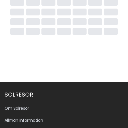
SOLRESOR
Om Solresor
Allmän information