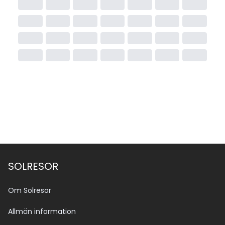
SOLRESOR
Om Solresor
Allmän information