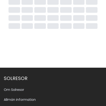
SOLRESOR
Om Solresor
Allmän information