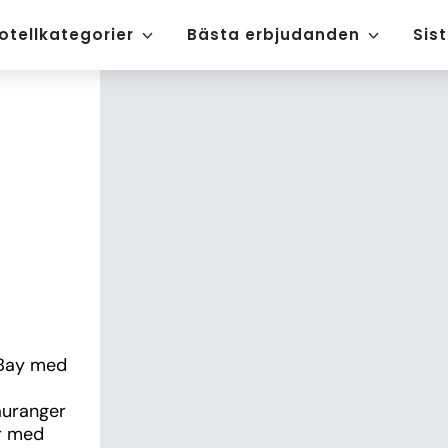
otellkategorier
Bästa erbjudanden
Sis
 Bay med 
uranger 
 med 