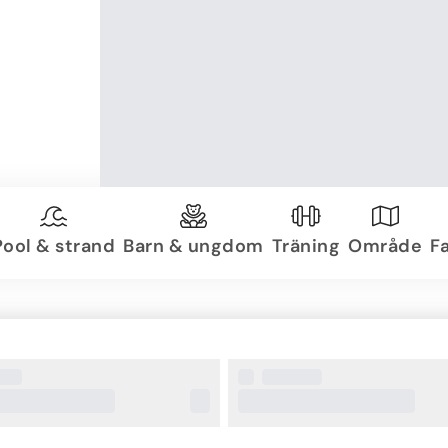
Pool & strand
Barn & ungdom
Träning
Område
Fa