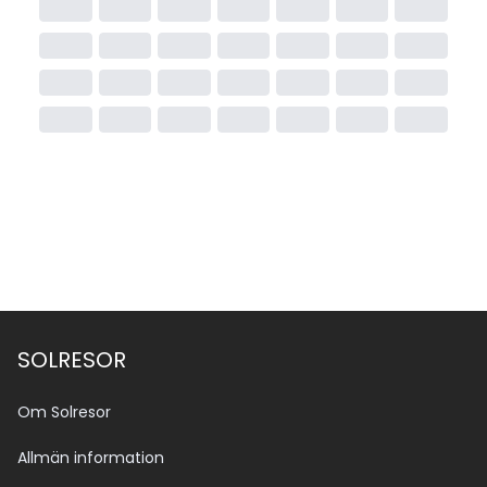
SOLRESOR
Om Solresor
Allmän information