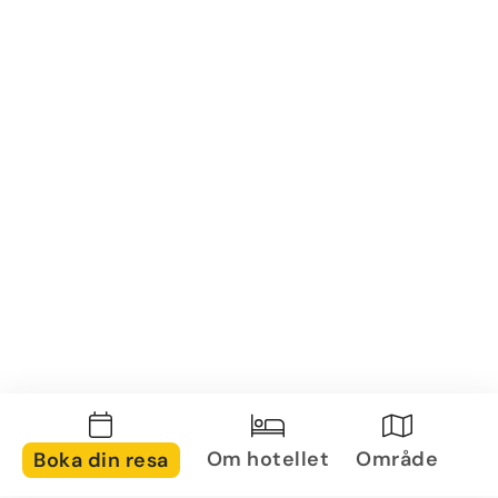
Om hotellet
Område
Boka din resa