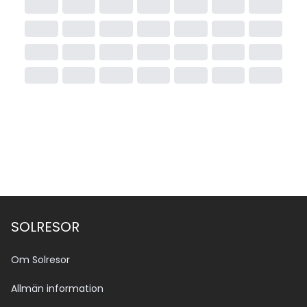
SOLRESOR
Om Solresor
Allmän information