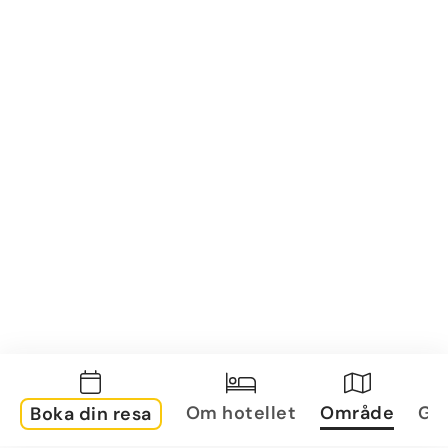
Om hotellet
Område
Gal
Boka din resa