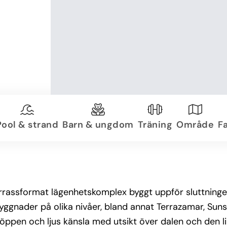
Pool & strand
Barn & ungdom
Träning
Område
Fa
terrassformat lägenhetskomplex byggt uppför sluttning
byggnader på olika nivåer, bland annat Terrazamar, Sun
 öppen och ljus känsla med utsikt över dalen och den li