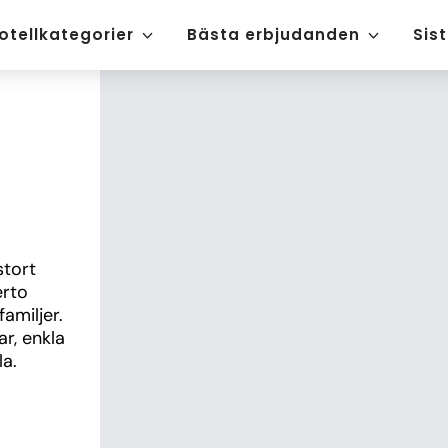
otellkategorier
Bästa erbjudanden
Sis
tort 
rto 
miljer. 
, enkla 
a.