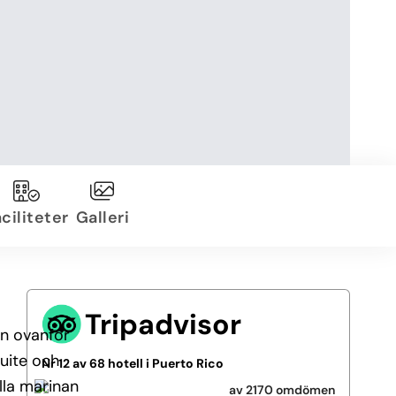
ciliteter
Galleri
Tripadvisor
en ovanför
suite och
Nr 12 av 68 hotell i Puerto Rico
lla marinan
av 2170 omdömen