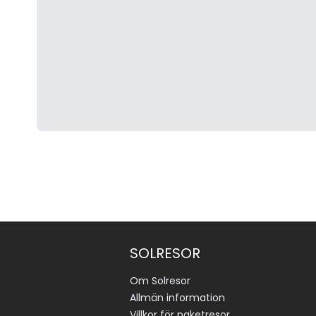
SOLRESOR
Om Solresor
Allmän information
Villkor för paketresor