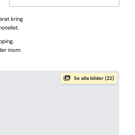
erat kring
otellet.
pping,
ader inom
Se alla bilder (22)