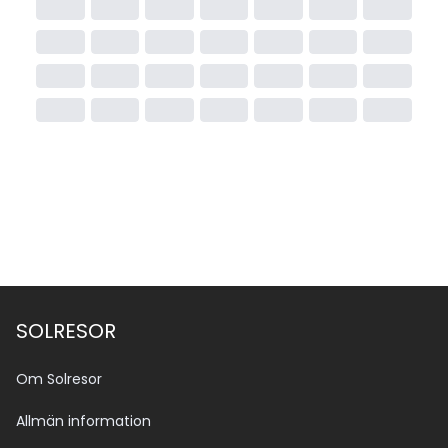
SOLRESOR
Om Solresor
Allmän information