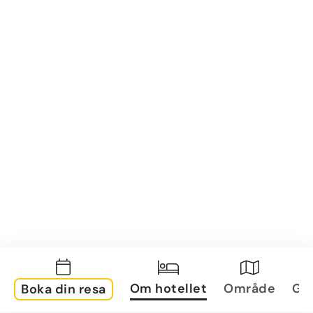
Om hotellet
Område
Gal
Boka din resa