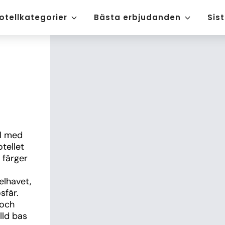
otellkategorier
Bästa erbjudanden
Sis
l med 
tellet 
färger 
lhavet, 
fär. 
och 
ld bas 