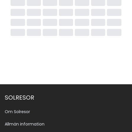
SOLRESOR
Om Solresor
Allmän information