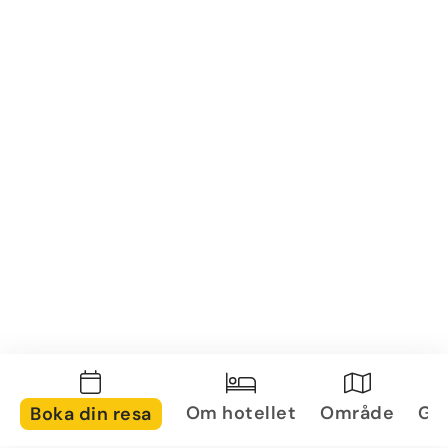
Om hotellet
Område
Gal
Boka din resa