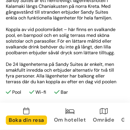
Sandy Suites är ett hemtrevligt lägenhetshotell i 
Kalamaki längs Chaniakusten på norra Kreta. Med 
gångavstånd till stranden erbjuder Sandy Suites 
enkla och funktionella lägenheter för hela familjen.
Koppla av vid poolområdet – här finns en svalkande 
pool, en barnpool och en solig terrass med sköna 
solstolar och parasoller. För en lättare måltid eller 
svalkande drink behöver du inte gå långt, den lilla 
poolbaren erbjuder såväl dryck som lättare tilltugg.
De 24 lägenheterna på Sandy Suites är enkelt, men 
smakfullt inredda och erbjuder alternativ för två till 
fyra personer. Alla lägenheter har balkong eller 
terrass där du kan koppla av efter en dag vid poolen 
eller stranden. Varje lägenhet har också ett 
Pool
Wi-fi
Bar
välutrustat pentry med grundläggande 
köksutrustning. Perfekt för dig som vill laga din egen 
mat under vistelsen. 
Inom gångavstånd från hotellet hittar du flera mysiga 
Om hotellet
Område
Gal
Boka din resa
tavernor och ett antal butiker. Varför inte ta chansen 
att uppleva det bästa av kretansk matkultur? I den 