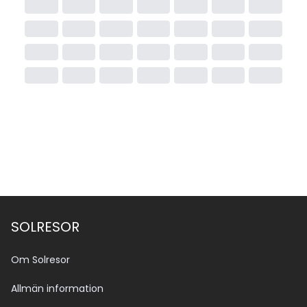
resans pris. Skatten beräknas utifrån vistelsens längd 
och officiell hotellkategori. Tänk på att officiell 
klassificering kan skilja sig från Solresors egen.
SOLRESOR
Om Solresor
Allmän information