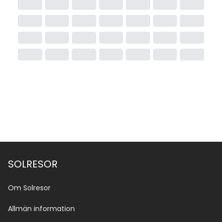
SOLRESOR
Om Solresor
Allmän information