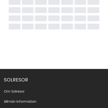
SOLRESOR
Om Solresor
Allmän information