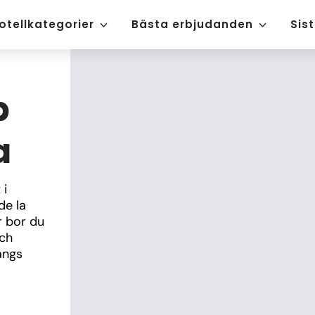
otellkategorier
Bästa erbjudanden
Sis
b
a
i 
e la 
bor du 
ch 
ngs 