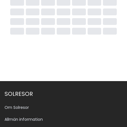
SOLRESOR
Om Solresor
Allmän information