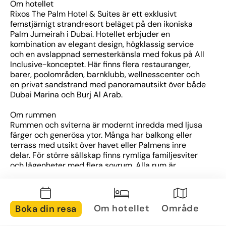
Om hotellet
Rixos The Palm Hotel & Suites är ett exklusivt 
femstjärnigt strandresort beläget på den ikoniska 
Palm Jumeirah i Dubai. Hotellet erbjuder en 
kombination av elegant design, högklassig service 
och en avslappnad semesterkänsla med fokus på All 
Inclusive-konceptet. Här finns flera restauranger, 
barer, poolområden, barnklubb, wellnesscenter och 
en privat sandstrand med panoramautsikt över både 
Dubai Marina och Burj Al Arab.
Om rummen
Rummen och sviterna är modernt inredda med ljusa 
färger och generösa ytor. Många har balkong eller 
terrass med utsikt över havet eller Palmens inre 
delar. För större sällskap finns rymliga familjesviter 
och lägenheter med flera sovrum. Alla rum är 
utrustade med bekvämligheter som minibar, 
espressomaskin, sittgrupp och stilrena badrum.
Om området
Om hotellet
Område
Boka din resa
Hotellet ligger längst ut på östra delen av Palm 
Jumeirah, vilket ger en mer avskild och lugn miljö, 