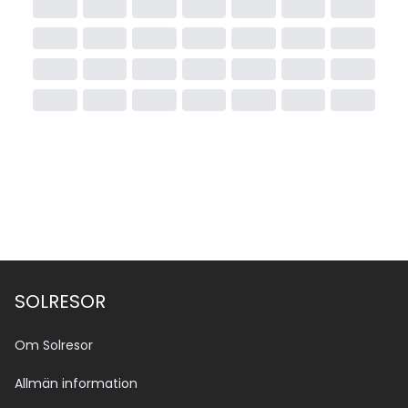
SOLRESOR
Om Solresor
Allmän information