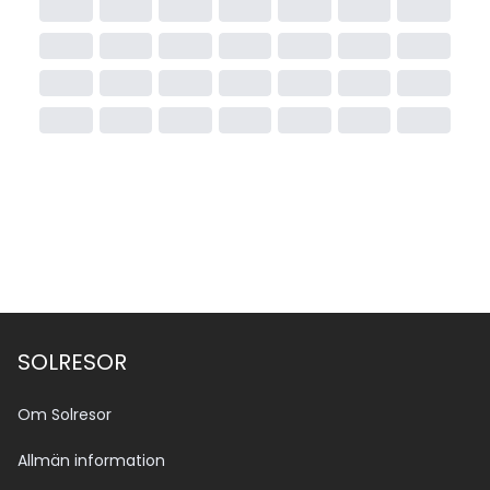
SOLRESOR
Om Solresor
Allmän information