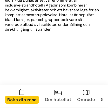
Riu Tikida Dunas är ett välrenommerat all 
inclusive‑strandhotell i Agadir som kombinerar 
bekvämlighet, aktiviteter och ett havsnära läge för en 
komplett semesterupplevelse. Hotellet är populärt 
bland familjer, par och grupper tack vare sitt 
varierade utbud av faciliteter, underhållning och 
direkt tillgång till stranden
Om hotellet
Område
Gal
Boka din resa