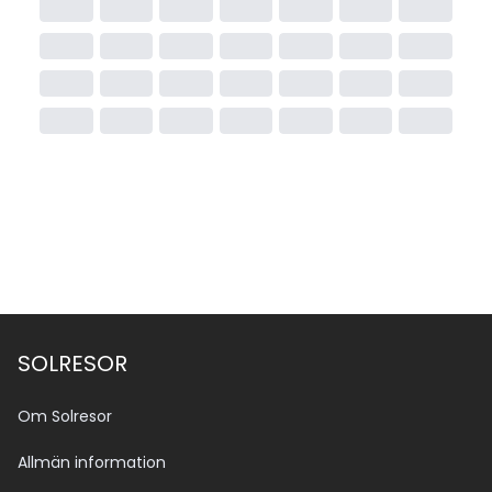
SOLRESOR
Om Solresor
Allmän information