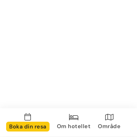
Om hotellet
Område
Boka din resa