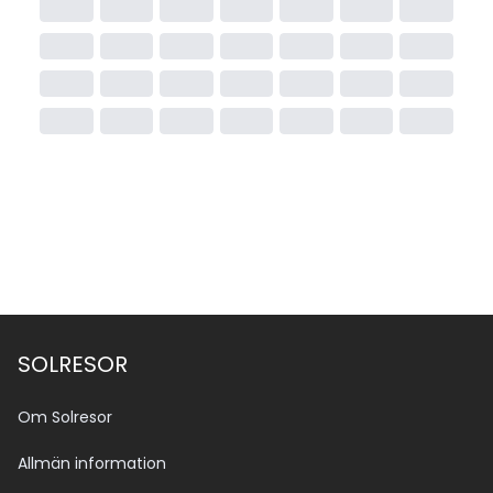
SOLRESOR
Om Solresor
Allmän information