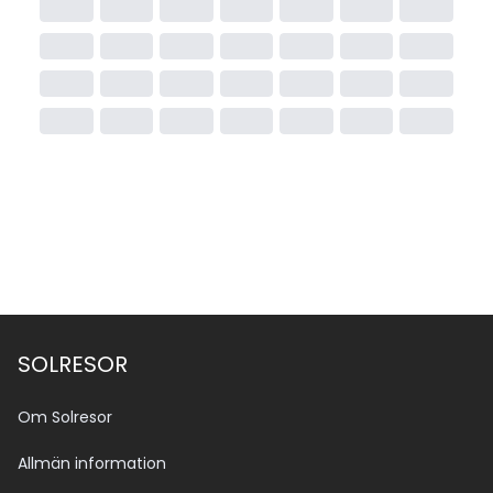
SOLRESOR
Om Solresor
Allmän information