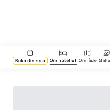
Om hotellet
Område
Galle
Boka din resa