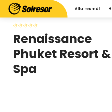
Alla resmål
H
Renaissance
Phuket Resort &
Spa