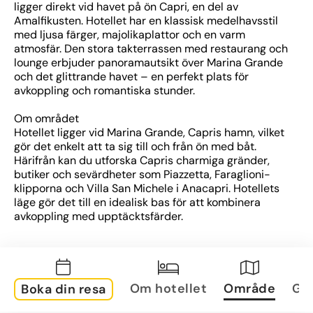
ligger direkt vid havet på ön Capri, en del av 
Amalfikusten. Hotellet har en klassisk medelhavsstil 
med ljusa färger, majolikaplattor och en varm 
atmosfär. Den stora takterrassen med restaurang och 
lounge erbjuder panoramautsikt över Marina Grande 
och det glittrande havet – en perfekt plats för 
avkoppling och romantiska stunder.
Om området
Hotellet ligger vid Marina Grande, Capris hamn, vilket 
gör det enkelt att ta sig till och från ön med båt. 
Härifrån kan du utforska Capris charmiga gränder, 
butiker och sevärdheter som Piazzetta, Faraglioni-
klipporna och Villa San Michele i Anacapri. Hotellets 
läge gör det till en idealisk bas för att kombinera 
avkoppling med upptäcktsfärder.
Om rummen
Rummen är ljusa och klassiskt inredda med 
traditionella keramikgolv och medelhavsinspirerade 
detaljer. Många har balkong eller terrass med 
Om hotellet
Område
Gal
Boka din resa
havsutsikt. Alla rum är utrustade med 