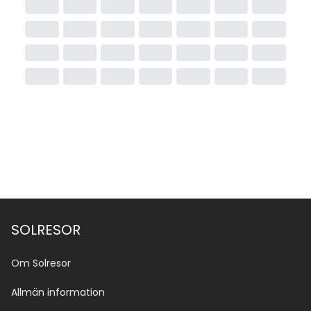
SOLRESOR
Om Solresor
Allmän information