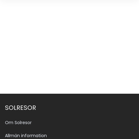
SOLRESOR
Om Solresor
Allmän information