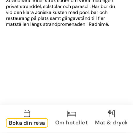
Strandnära hotell strax söder om Vlora med egen 
privat stranddel, solstolar och parasoll. Här bor du 
vid den klara Joniska kusten med pool, bar och 
restaurang på plats samt gångavstånd till fler 
matställen längs strandpromenaden i Radhimë.
Om hotellet
Mat & dryck
Boka din resa