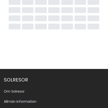
SOLRESOR
Om Solresor
Allmän information