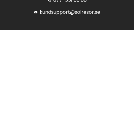
077-551 00 00
kundsupport@solresor.se