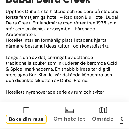
Upptäck Dubais rika historia och residera på stadens 
första femstjärniga hotell – Radisson Blu Hotel, Dubai 
Deira Creek. Ett landmärke med rötter från 1975 som 
står som en ikonisk arvssymbol i Förenade 
Arabemiraten. 
Hotellet intar en förmånlig plats i stadens hjärta, 
närmare bestämt i dess kultur- och konstdistrikt. 
Längs sidan av det, omringat av doftande 
traditionella souker som inkluderar de berömda Gold 
& Spice-marknaderna. En snabb bilresa tar dig till 
storslagna Burj Khalifa, världskända köpcentra och 
den distinkta siluetten av Dubai Frame.
Hotellets nyrenoverade serie av rum och sviter 
välkomnar dig med en privat balkong som ramar in 
den förtrollande utsikten över Dubaiviken. För en 
smakfull upplevelse, välj att inta din måltid i någon av 
våra 15 prisbelönta restauranger och barer, där smak 
Om hotellet
Område
Gal
Boka din resa
och atmosfär är i fullständig harmoni. 