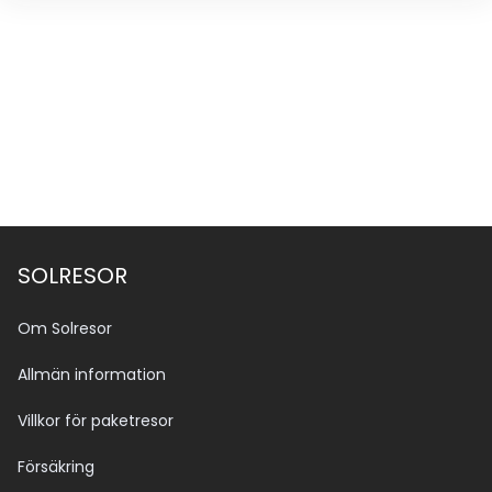
Oavsett om ditt besök är av privat eller affärsmässig 
natur, finner du hotellet som ett bra för din vistelse.
SOLRESOR
Om Solresor
Allmän information
Villkor för paketresor
Försäkring