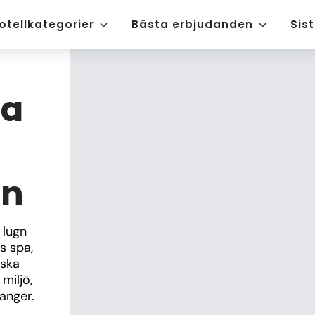
otellkategorier
Bästa erbjudanden
Sis
da
en
lugn 
 spa, 
ska 
miljö, 
anger.