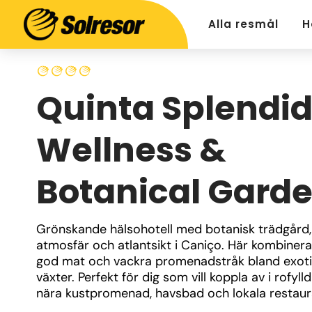
Alla resmål
H
Quinta Splendi
Wellness &
Botanical Gard
Grönskande hälsohotell med botanisk trädgård, 
atmosfär och atlantsikt i Caniço. Här kombineras
god mat och vackra promenadstråk bland exoti
växter. Perfekt för dig som vill koppla av i rofylld 
nära kustpromenad, havsbad och lokala restaur